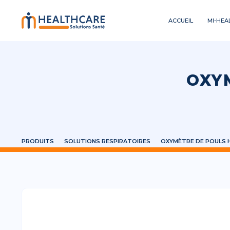
ACCUEIL
MI-HEA
Aller
au
contenu
OXY
PRODUITS
SOLUTIONS RESPIRATOIRES
OXYMÈTRE DE POULS 