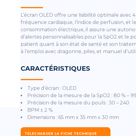
L’écran OLED offre une lisibilité optimale avec 4
fréquence cardiaque, l’indice de perfusion, et l
consommation électrique, il assure une autonom
d’alertes personnalisables pour la SpO2 et le p
patient quant à son état de santé et son traiteme
à l’emploi avec dragonne, piles, et manuel d’util
CARACTÉRISTIQUES
Type d’écran : OLED
Précision de la mesure de la SpO2 : 80 % – 9
Précision de la mesure du pouls : 30 – 240
SEURS AIR FORCE ONE
AEROSOL MEDISOL COMPAC
BPM ± 2 %
Dimensions : 65 mm x 35 mm x 30 mm
TELECHARGER LA FICHE TECHNIQUE