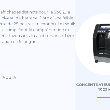
 affichages distincts pour la SpO2, la
e niveau de batterie. Doté d’une faible
ie de 25 heures en continu. Les seuils
ouls simplifient la compréhension du
nt, favorisant ainsi l’observance. Livré prêt
isation en 5 langues.
9 % ± 2 %
T
CONCENTRATEUR D’OXYGÉNE
CONCENTRATEUR
525 KS
1025 