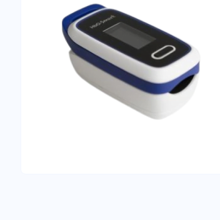
D’OXYGÉNE
CONCENTRATEUR D’OXYGÈNE
NÉBULI
PORTABLE IGO2